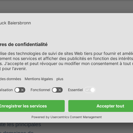
 Bade-Wurtemberg
eur d’avance en matière
t durable est
és de l’entreprise. Le
e les principales