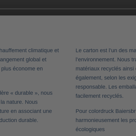
chauffement climatique et
Le carton est l’un des m
changement global et
l’environnement. Nous tr
e plus économe en
matériaux recyclés ainsi
également, selon les exi
responsable. Les emball
dère « durable », nous
facilement recyclés.
la nature. Nous
ture en associant une
Pour colordruck Baiersbro
duction durable.
harmonieusement les pro
écologiques