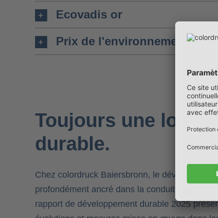
Ecovadis or
Prix de l'environnement du
Toujours une longu
durable.
Chez colordruck Baiersbronn, le développemen
profondément ancré dans la conduite des activit
rapport de développement durable 2025 présent