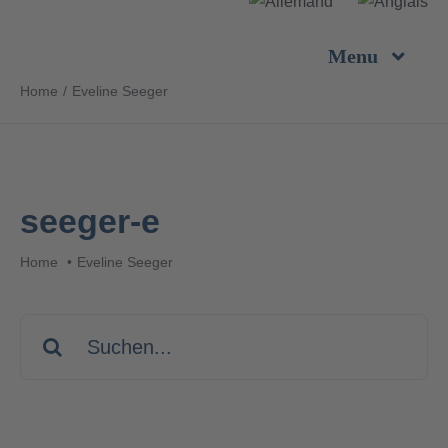
Skip
to
Menu
content
Home
Eveline Seeger
Entreprise
Prestations
seeger-e
Produits
Home
Eveline Seeger
Durabilité
Search
for:
Carrière
Contact