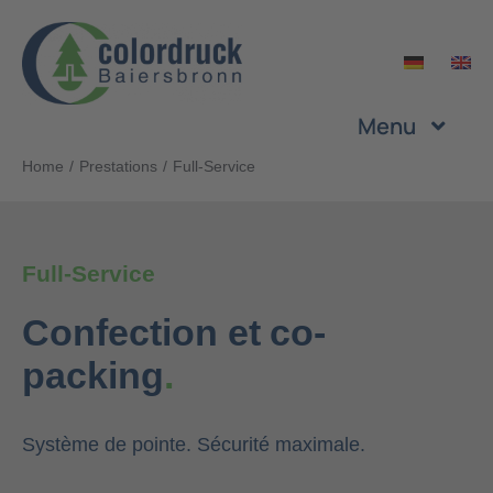
Skip
to
content
Menu
Home
Prestations
Full-Service
Entreprise
Prestations
Full-Service
Confection et co-
Produits
packing
.
Durabilité
Système de pointe. Sécurité maximale.
Carrière