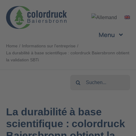
Skip
to
content
Menu
Home
Informations sur l'entreprise
Entreprise
La durabilité à base scientifique : colordruck Baiersbronn obtient
la validation SBTi
Prestations
Search
for:
Produits
La durabilité à base
Durabilité
scientifique : colordruck
Carrière
Baiersbronn obtient la