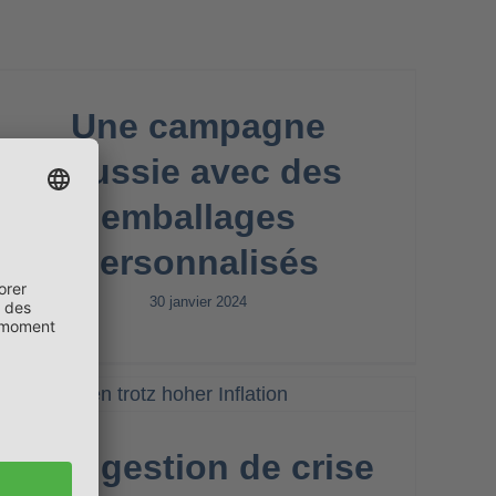
Une campagne
réussie avec des
emballages
personnalisés
30 janvier 2024
Une gestion de crise