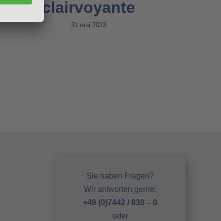
clairvoyante
31 mai 2023
Sie haben Fragen?
Wir antworten gerne:
+49 (0)7442 / 830 – 0
oder