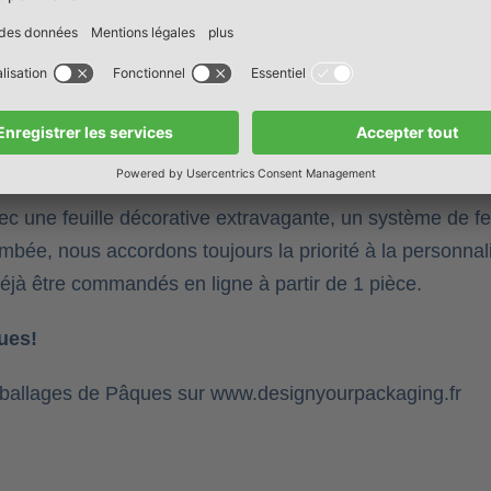
e en ligne
www.designyourpackaging.fr
, nous proposo
ersonnalisables, avec un motif tendance ou une form
ours leur caractère et leur style personnels.
eaux à partir d’1 pièce
vec une feuille décorative extravagante, un système de f
bée, nous accordons toujours la priorité à la personnalité
éjà être commandés en ligne à partir de 1 pièce.
ues!
ballages de Pâques sur
www.designyourpackaging.fr