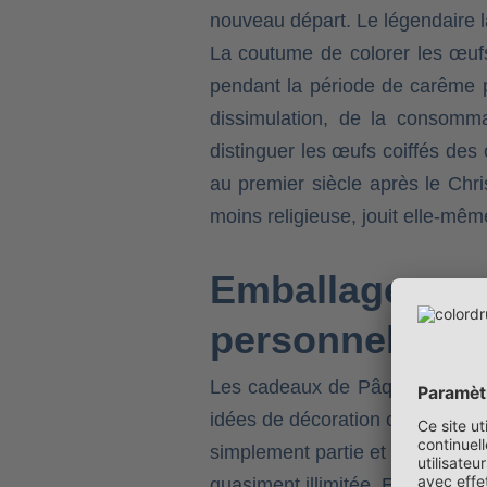
nouveau départ. Le légendaire 
La coutume de colorer les œufs
pendant la période de carême p
dissimulation, de la consomma
distinguer les œufs coiffés des 
au premier siècle après le Chr
moins religieuse, jouit elle-mê
Emballages ca
personnelle
Les cadeaux de Pâques et une d
idées de décoration chaleureuse
simplement partie et sont très t
quasiment illimitée. En particu