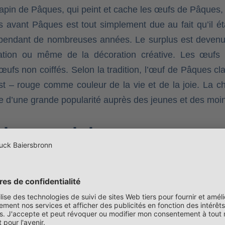
lapin de Pâques, qui peint et cache les œufs de Pâques
 avant Pâques est tout simplement due au fait qu’il ét
endant de nombreuses années. Le surplus est devenu la
tion ou même de la décoration créative. Les œufs o
œufs non coiffés. Selon la tradition, l’œuf de Pâques cl
ist – rouge comme couleur de la vie et de la joie. La 
me d’une grande popularité auprès des jeunes et des moin
deaux originaux avec une
écoration festive font autant partie de Pâques que l
s et les présents de Pâques ne sont pas seulement une qu
endance. La diversité des idées de décoration et d’inspi
lier, les emballages cadeaux aux notes particulièrement p