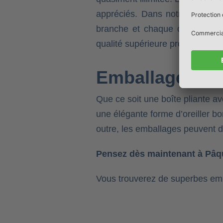
appréciés. Dans notre boutiqu
branche et chaque occasion. P
qualité supérieure prouvent touj
Emballages cad
Que ce soit une boîte pliante a
une élégante forme d’oreiller bom
outre, les emballages peuvent d
Pensez dès maintenant à Pâq
Vous trouverez de superbes em