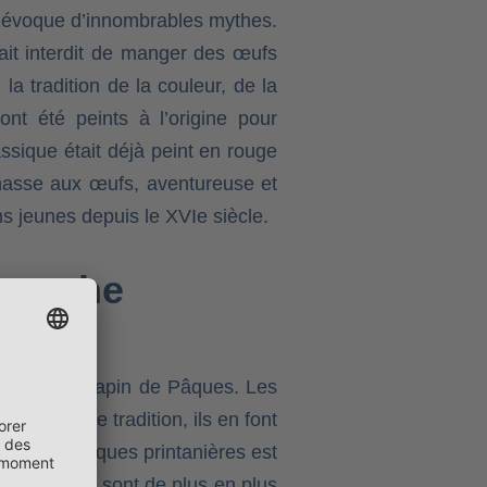
, évoque d’innombrables mythes.
ait interdit de manger des œufs
 tradition de la couleur, de la
nt été peints à l’origine pour
assique était déjà peint en rouge
chasse aux œufs, aventureuse et
s jeunes depuis le XVIe siècle.
 touche
es œufs du lapin de Pâques. Les
estion de tradition, ils en font
ration de Pâques printanières est
ersonnelles sont de plus en plus