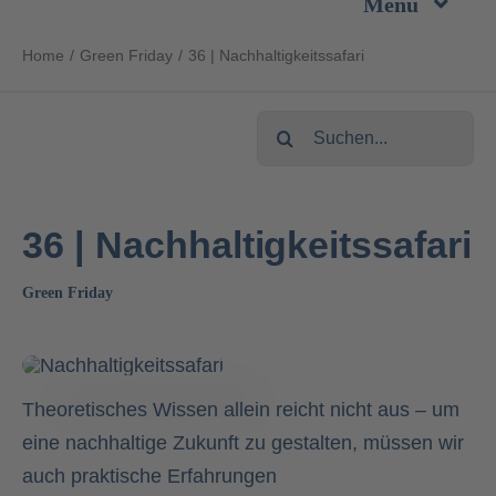
Menu
Zum
Inhalt
Home
Green Friday
36 | Nachhaltigkeitssafari
Unternehmen
springen
Suche
Leistungen
nach:
Produkte
36 | Nachhaltigkeitssafari
Nachhaltigkeit
Green Friday
Karriere
Theoretisches Wissen allein reicht nicht aus – um
Kontakt
eine nachhaltige Zukunft zu gestalten, müssen wir
auch praktische Erfahrungen