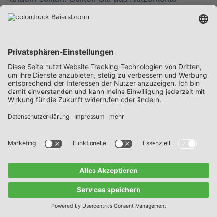
löschen, werden wir die
Registrierungsinformationen ebenfalls löschen,
soweit dem nicht gesetzliche
Aufbewahrungspflichten entgegenstehen und
deswegen nach Art. 6 Abs. 1 lit. c DSGVO eine
weitere Speicherung erforderlich ist.
5.4 Unterstützung
Nach Absenden einer Angebotsanfrage im
Kalkulator können wir Sie mittels sämtlicher uns
mitgeteilter Kontaktdaten (also ggf. per E-Mail,
Telefon oder Post) zu dieser Anfrage kontaktieren,
etwa um Unklarheiten vor Erstellung des Angebots
bzw. vor Durchführung des Auftrags klären zu