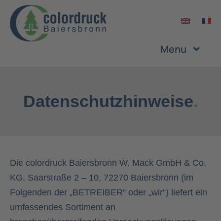
Zum
Inhalt
springen
Menu
Unternehmen
Datenschutzhinweise
.
Leistungen
Produkte
Die colordruck Baiersbronn W. Mack GmbH & Co.
Nachhaltigkeit
KG, Saarstraße 2 – 10, 72270 Baiersbronn (im
Folgenden der „BETREIBER“ oder „wir“) liefert ein
umfassendes Sortiment an
Karriere