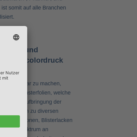
st somit auf alle Branchen
siert.
lungen und
 bietet colordruck
ußen sichtbar zu machen,
keit der Fensterfolien, welche
. Von der Aufbringung der
lung bis hin zu diversen
kkombinationen, Blisterlacken
 breites Spektrum an