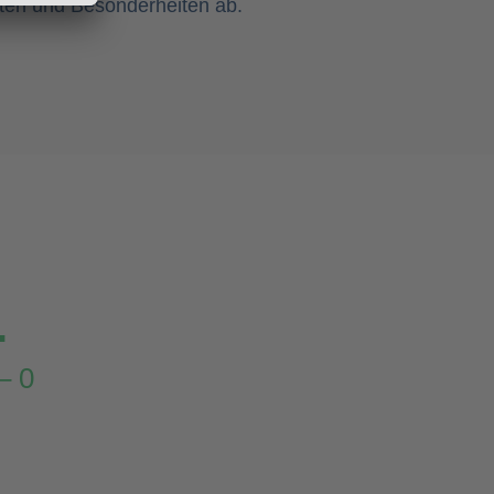
ten und Besonderheiten ab.
.
– 0