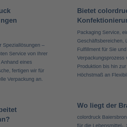
uck
Bietet colordr
ungen
Konfektionieru
Packaging Service, ei
Geschäftsbereichen, 
 Speziallösungen –
Fulfillment für Sie un
ten Service von Ihrer
Verpackungsprozess v
. Anhand eines
Produktion bis hin zur
he, fertigen wir für
Höchstmaß an Flexibili
elle Verpackung an.
Wo liegt der 
eitet
colordruck Baiersbron
nn?
für die Lebensmittel-