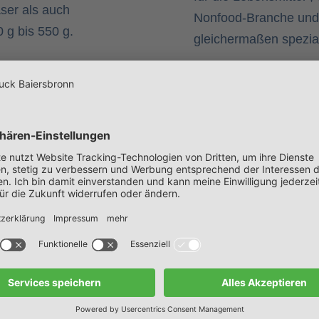
aser als auch
Nonfood-Branche und i
 g bis 550 g.
gleichermaßen speziali
Welche Verede
ge?
Besonderheiten
Baiersbronn?
ns bis in den
erpackung im Digital-
Um ihr Produkt von a
duzieren lassen
bieten wir die Möglich
 geben Ihnen die für
wir inhouse einkleben
t an die Hand.
Heißfolien-Druckvered
Lackarten wie UV-Lac
u.v.m. decken wir ein