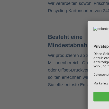
Wir verarbeiten sowohl Frischf
Recycling-Kartonsorten von 240
Besteht eine
Mindestabnahmemen
Wir produzieren ab Stückzahl ei
Millionenbereich. Ob Sie Ihre V
oder Offset-Druckverfahren pro
sollten errechnen wir Ihnen und
Sie effizienteste Empfehlung mi