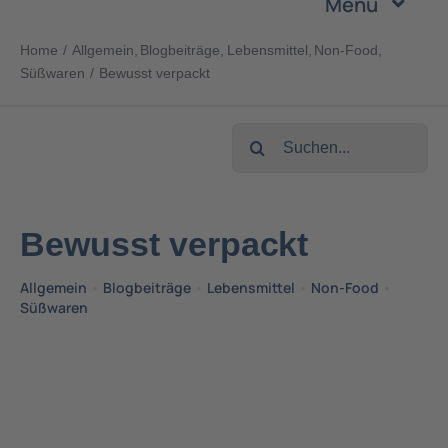
Menu
Zum
Inhalt
Home
Allgemein
Blogbeiträge
Lebensmittel
Non-Food
Unternehmen
springen
Süßwaren
Bewusst verpackt
Leistungen
Suche
nach:
Produkte
Bewusst verpackt
Nachhaltigkeit
Allgemein
•
Blogbeiträge
•
Lebensmittel
•
Non-Food
•
Süßwaren
Karriere
Kontakt