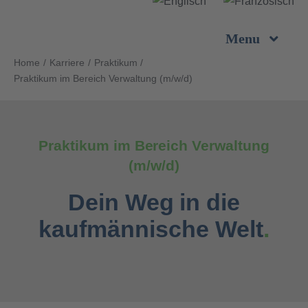
Zum
Inhalt
Menu
springen
Home
Karriere
Praktikum
Unternehmen
Praktikum im Bereich Verwaltung (m/w/d)
Leistungen
Praktikum im Bereich Verwaltung
(m/w/d)
Produkte
Dein Weg in die
Nachhaltigkeit
kaufmännische Welt
.
Karriere
Kontakt