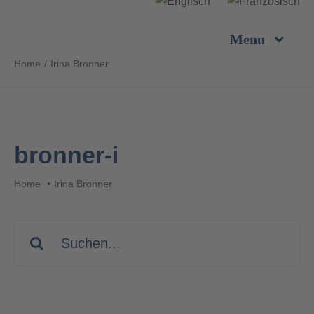
Zum
Inhalt
Menu
springen
Home
Irina Bronner
Unternehmen
Leistungen
bronner-i
Produkte
Home
Irina Bronner
Nachhaltigkeit
Suche
nach:
Karriere
Kontakt