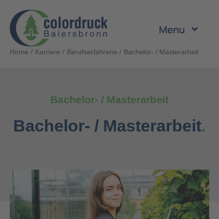
Zum
Inhalt
Menu
springen
Home
Karriere
Berufserfahrene
Bachelor- / Masterarbeit
Unternehmen
Leistungen
Bachelor- / Masterarbeit
Bachelor- / Masterarbeit
.
Produkte
Nachhaltigkeit
Karriere
Kontakt