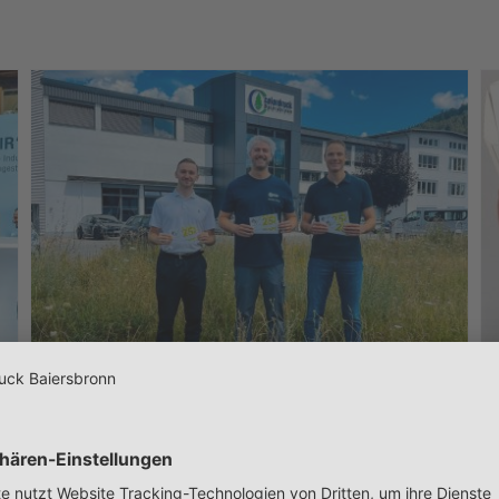
Regionales
Verpackungsprojekt erreicht
Public Voting des European
Carton Excellence Award
2026
News
Unsere Tipp-
Weltmeister stehen