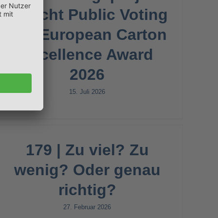
erreicht Public Voting
des European Carton
Excellence Award
2026
15. Juli 2026
179 | Zu viel? Zu
wenig? Oder genau
richtig?
27. Februar 2026