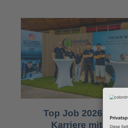
mit
Unsere Tipp-Weltmeister
stehen fest
News
Top Job 2026 –
Karriere mit