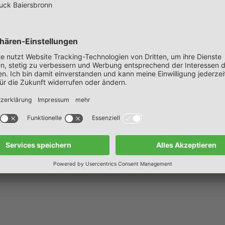
hr erneut an der Aktion teilzunehmen.🌿🌍
d Cleanup Day beteiligt? Lassen Sie es uns in den Ko
Besuchen Sie uns