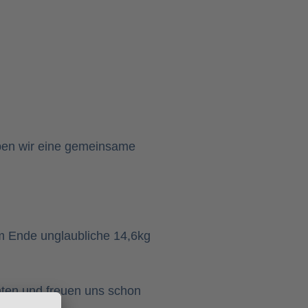
aben wir eine gemeinsame
am Ende unglaubliche 14,6kg
nnten und freuen uns schon