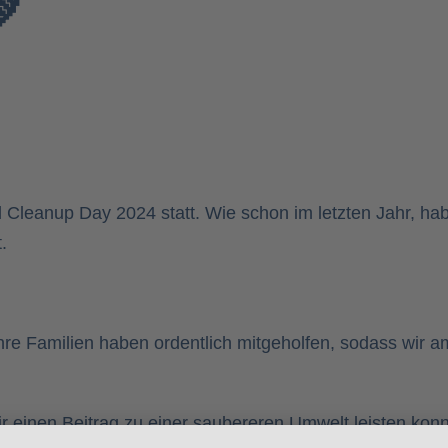

 Cleanup Day 2024 statt. Wie schon im letzten Jahr, h
.
hre Familien haben ordentlich mitgeholfen, sodass wir 
wir einen Beitrag zu einer saubereren Umwelt leisten ko