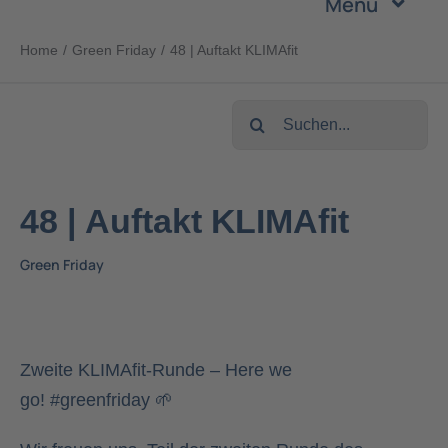
Menu
Zum
Inhalt
Home
Green Friday
48 | Auftakt KLIMAfit
Unternehmen
springen
Suche
Leistungen
nach:
Produkte
48 | Auftakt KLIMAfit
Nachhaltigkeit
Green Friday
Karriere
Zweite KLIMAfit-Runde – Here we
Kontakt
go!
#greenfriday
🌱