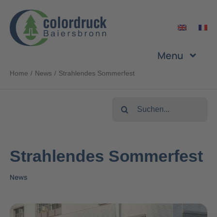
Zum
Inhalt
springen
Menu
Home
News
Strahlendes Sommerfest
Unternehmen
Suche
Leistungen
nach:
Produkte
Strahlendes Sommerfest
News
Nachhaltigkeit
Karriere