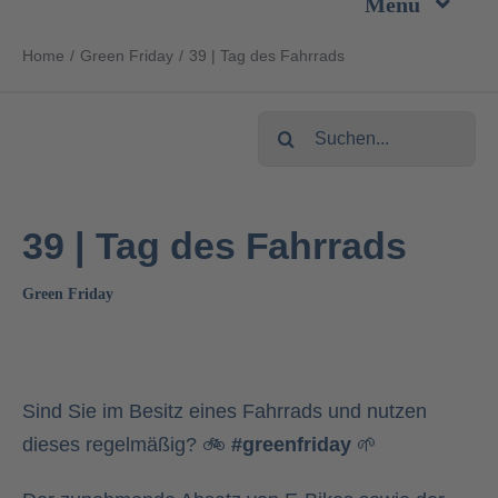
Menu
Zum
Inhalt
Home
Green Friday
39 | Tag des Fahrrads
Unternehmen
springen
Suche
Leistungen
nach:
Produkte
39 | Tag des Fahrrads
Nachhaltigkeit
Green Friday
Karriere
Sind Sie im Besitz eines Fahrrads und nutzen
Kontakt
dieses regelmäßig? 🚲
#greenfriday
🌱