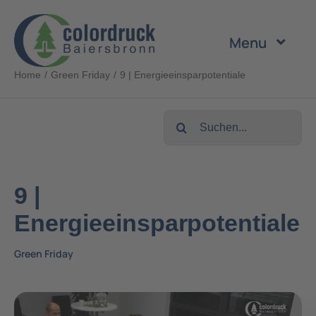
Zum
Inhalt
Menu
springen
Home
Green Friday
9 | Energieeinsparpotentiale
Unternehmen
Suche
Leistungen
nach:
Produkte
9 |
Energieeinsparpotentiale
Nachhaltigkeit
Green Friday
Karriere
Kontakt