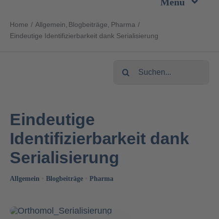
Menu
Zum
Inhalt
Home
Allgemein
Blogbeiträge
Pharma
Unternehmen
springen
Eindeutige Identifizierbarkeit dank Serialisierung
Leistungen
Suche
nach:
Produkte
Eindeutige
Nachhaltigkeit
Identifizierbarkeit dank
Serialisierung
Karriere
Allgemein
•
Blogbeiträge
•
Pharma
Kontakt