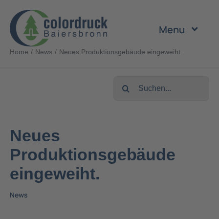
Zum
Inhalt
Menu
springen
Home
News
Neues Produktionsgebäude eingeweiht.
Unternehmen
Suche
Leistungen
nach:
Produkte
Neues
Produktionsgebäude
Nachhaltigkeit
eingeweiht.
Karriere
News
Kontakt