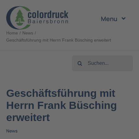
Zum
Inhalt
Menu
springen
Home
News
Unternehmen
Geschäftsführung mit Herrn Frank Büsching erweitert
Leistungen
Suche
nach:
Produkte
Geschäftsführung mit
Nachhaltigkeit
Herrn Frank Büsching
erweitert
Karriere
News
Kontakt