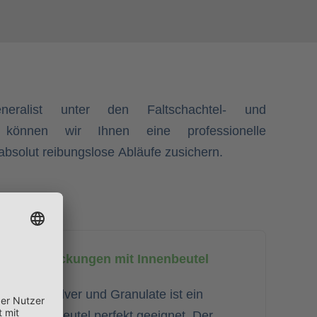
eralist unter den Faltschachtel- und
ern können wir Ihnen eine professionelle
bsolut reibungslose Abläufe zusichern.
Verpackungen mit Innenbeutel
Bei Pulver und Granulate ist ein
Innenbeutel perfekt geeignet. Der