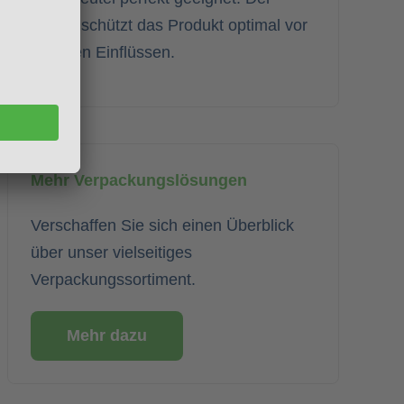
Beutel schützt das Produkt optimal vor
äußeren Einflüssen.
Mehr Verpackungslösungen
Verschaffen Sie sich einen Überblick
über unser vielseitiges
Verpackungssortiment.
Mehr dazu