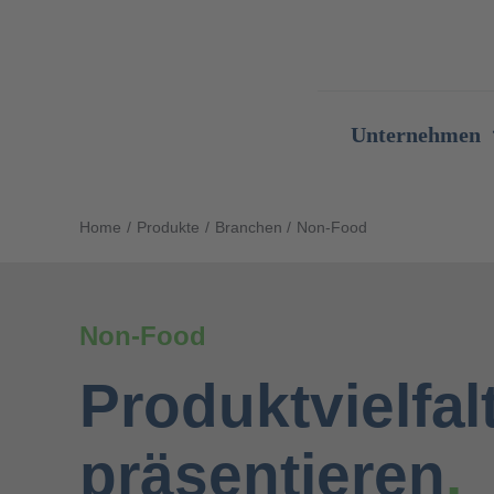
Zum
Inhalt
springen
Unternehmen
Home
Produkte
Branchen
Non-Food
Non-Food
Produktvielfal
präsentieren
.