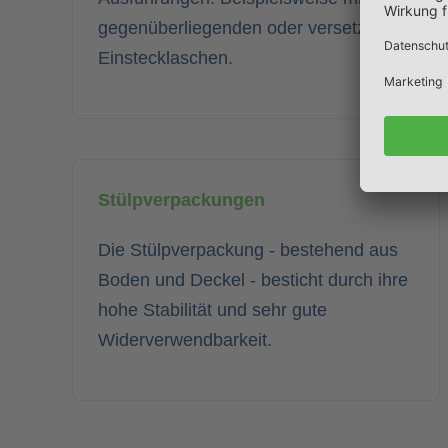
gegenüberliegenden oder versetzten
Einstecklaschen.
Stülpverpackungen
Die Stülpverpackung - bestehend aus
Boden und Deckel - besticht durch ihre
hohe Stabilität und sehr gute
Widerverwendbarkeit.