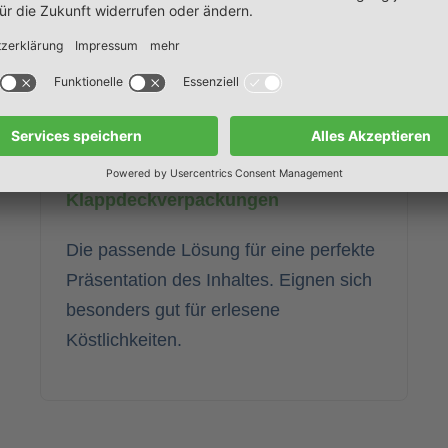
vielfältige Varianten realisierbar - sogar
mit Rillung über Eck.
Klappdeckverpackungen
Die passende Lösung für eine perfekte
Präsentation des Inhaltes. Eignen sich
besonders gut für erlesene
Köstlichkeiten.