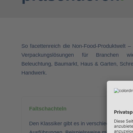
So facettenreich die Non-Food-Produktwelt – s
Verpackungslösungen für Branchen wie
Beleuchtung, Baumarkt, Haus & Garten, Schre
Handwerk.
Faltschachteln
Den Klassiker gibt es in verschiedenen
Ausführungen. Beispielsweise mit