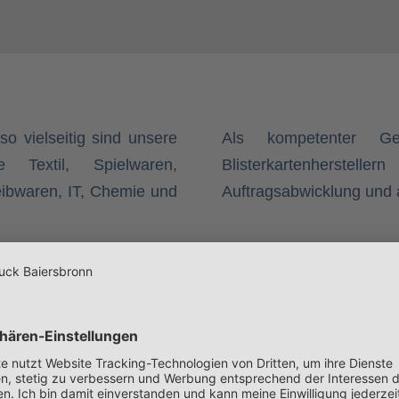
o vielseitig sind unsere
Als kompetenter Gen
 Textil, Spielwaren,
Blisterkartenherstell
ibwaren, IT, Chemie und
Auftragsabwicklung und a
Verpackungen mit Sichtfenster
Mit einem Sichtfenster werden Ihre
Produkte perfekt präsentiert. Es sind