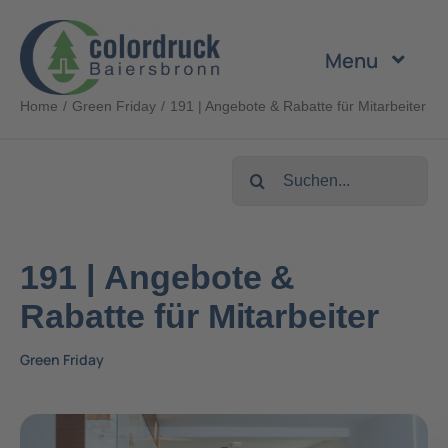
Zum
Inhalt
Menu
springen
Home
Green Friday
191 | Angebote & Rabatte für Mitarbeiter
Unternehmen
Suche
Leistungen
nach:
Produkte
191 | Angebote &
Rabatte für Mitarbeiter
Nachhaltigkeit
Green Friday
Karriere
Kontakt