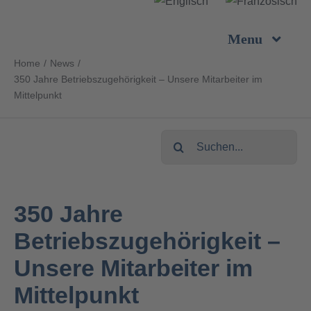
Zum
Inhalt
Menu
springen
Home
News
Unternehmen
350 Jahre Betriebszugehörigkeit – Unsere Mitarbeiter im
Mittelpunkt
Leistungen
Suche
nach:
Produkte
350 Jahre
Nachhaltigkeit
Betriebszugehörigkeit –
Unsere Mitarbeiter im
Karriere
Mittelpunkt
Kontakt