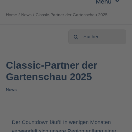
Menu
Zum
Inhalt
Home
News
Classic-Partner der Gartenschau 2025
Unternehmen
springen
Suche
Leistungen
nach:
Produkte
Classic-Partner der
Gartenschau 2025
Nachhaltigkeit
News
Karriere
Kontakt
Der Countdown läuft! In wenigen Monaten
verwandelt sich unsere Region entlang einer