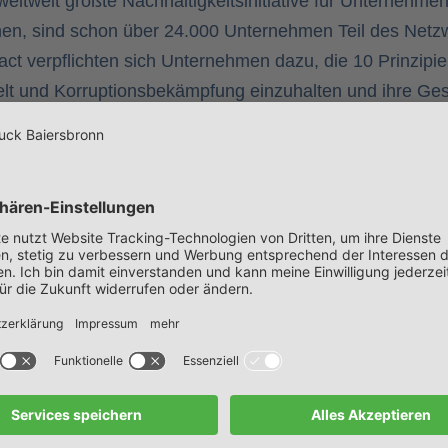
eltweit größte Nachhaltigkeitsinitiative für Unternehme
nen, sind schon über 24.000 Unternehmen Teil des Netz
 verpflichten sich Unternehmen dazu, die 10 Prinzipie
t und Korruptionsbekämpfung einzuhalten und ihre Gesc
erden Unternehmen auch dabei unterstützt, Aktionen un
anzutreiben.
Global Compact sind wir Teil eines großen internation
, positive Veränderungen voranzutreiben.
hr verpassen?