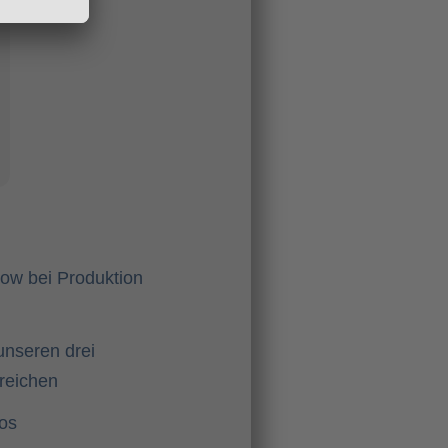
ow bei Produktion
unseren drei
reichen
os