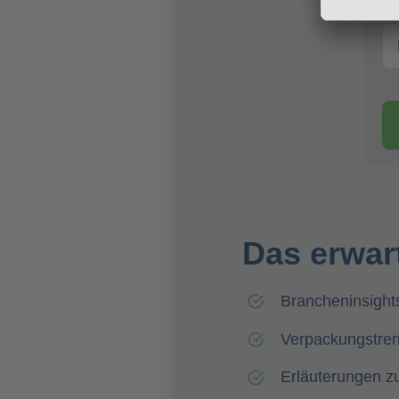
Das erwart
Brancheninsight
Verpackungstren
Erläuterungen z