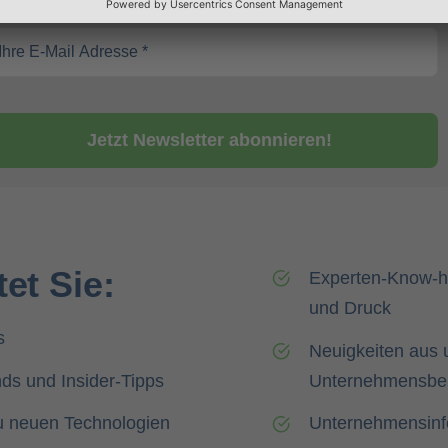
Jetzt Newsletter abonnieren!
et Sie:
Experten-Know-h
und Druck
s
Neuigkeiten aus 
ds und Insider-Tipps
Unternehmensbe
u neuen Technologien
Unternehmensinf