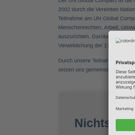
Der UN Global Compact ist die w
2002 durch die Vereinten Natio
Teilnahme am UN Global Compact
Menschenrechten, Arbeit, Umwel
auszurichten. Darüber hinaus w
Verwirklichung der 17 SDGs vor
Durch unsere Teilnahme am UN 
setzen uns gemeinsam dafür ein
Nichts me