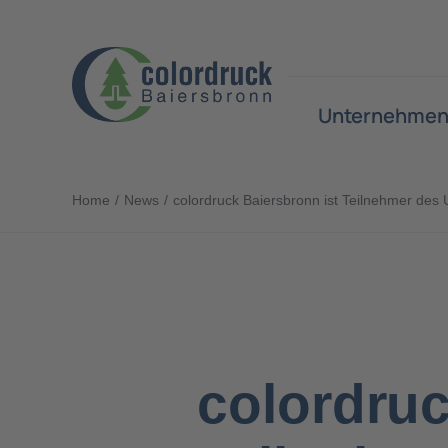
Zum
Inhalt
springen
Unternehme
Home
News
colordruck Baiersbronn ist Teilnehmer des
colordruc