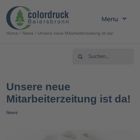
Zum
Inhalt
Menu
springen
Home
News
Unsere neue Mitarbeiterzeitung ist da!
Unternehmen
Suche
Leistungen
nach:
Produkte
Unsere neue
Mitarbeiterzeitung ist da!
Nachhaltigkeit
News
Karriere
Kontakt