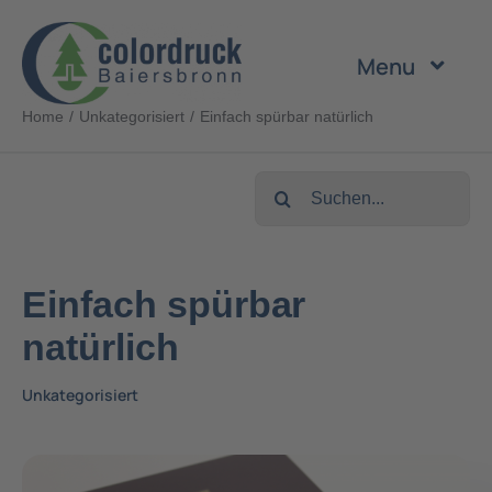
Zum
Inhalt
Menu
springen
Home
Unkategorisiert
Einfach spürbar natürlich
Unternehmen
Suche
Leistungen
nach:
Produkte
Einfach spürbar
natürlich
Nachhaltigkeit
Unkategorisiert
Karriere
Kontakt